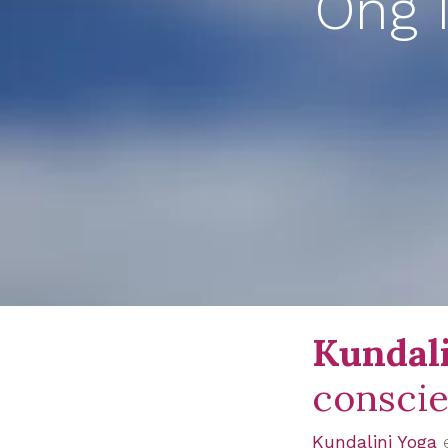
Ong 
Kundali
conscie
Kundalini Yoga