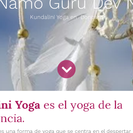
Namo Gurú Dev
Kundalini Yoga en Donostia
ni Yoga
es el yoga de la
ncia.
es una forma de yoga que se centra en el despertar 