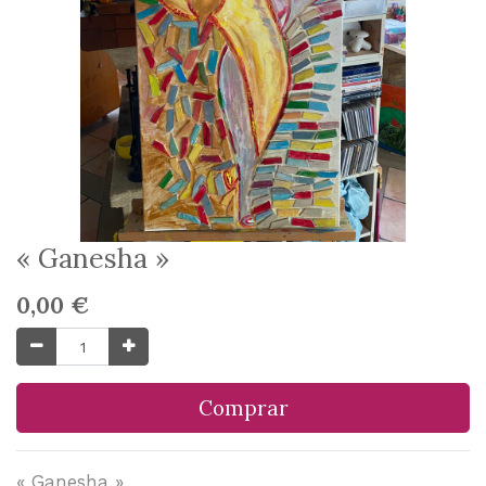
« Ganesha »
0,00
€
Comprar
« Ganesha »