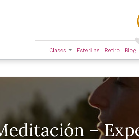
Clases
Esterillas
Retiro
Blog
Meditación – Exp