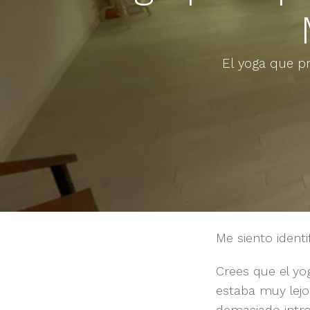
El yoga que p
Me siento identi
Crees que el yo
estaba muy lejo
demasiado intro