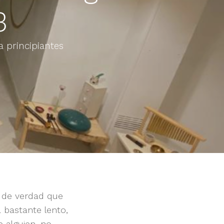
3
 principiantes
o de verdad que
 bastante lento,
 alguien, no