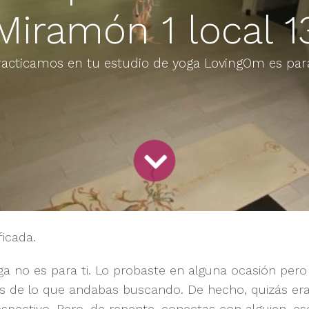
Miramón 1 local 1
racticamos en tu estudio de yoga LovingOm es para
ficada.
ga no es para ti. Lo probaste en alguna ocasión per
s de lo que andabas buscando. De hecho, quizás era
spectivo. Pero, de repente, conectas con alguien, ese